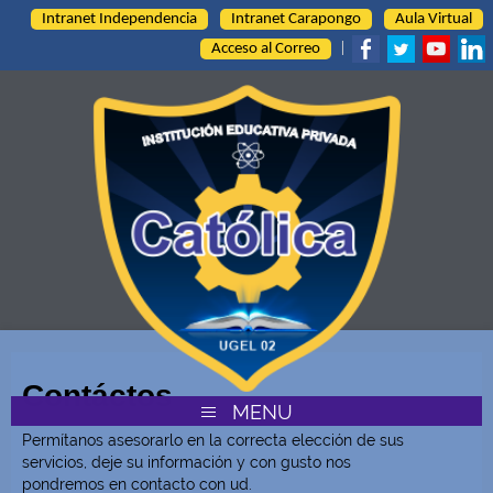
Intranet Independencia
Intranet Carapongo
Aula Virtual
Acceso al Correo
|
Contáctos
MENU
Permítanos asesorarlo en la correcta elección de sus
servicios, deje su información y con gusto nos
pondremos en contacto con ud.