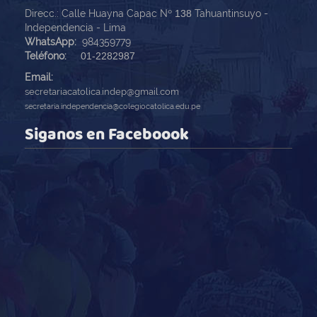
Direcc.: Calle Huayna Capac Nº
138
Tahuantinsuyo -
Independencia - Lima
WhatsApp:
984359779
Teléfono:
01-2282987
Email:
secretariacatolica.indep@gmail.com
secretaria.independencia@colegiocatolica.edu.pe
Siganos en Faceboook