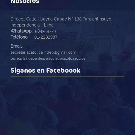
Nosotros
Direcc.: Calle Huayna Capac Nº
138
Tahuantinsuyo -
Independencia - Lima
WhatsApp:
984359779
Teléfono:
01-2282987
Email:
secretariacatolica.indep@gmail.com
secretaria.independencia@colegiocatolica.edu.pe
Siganos en Faceboook