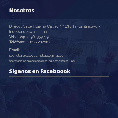
Nosotros
Direcc.: Calle Huayna Capac Nº
138
Tahuantinsuyo -
Independencia - Lima
WhatsApp:
984359779
Teléfono:
01-2282987
Email:
secretariacatolica.indep@gmail.com
secretaria.independencia@colegiocatolica.edu.pe
Siganos en Faceboook