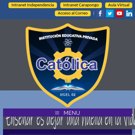
Intranet Independencia
Intranet Carapongo
Aula Virtual
Acceso al Correo
|
MENU