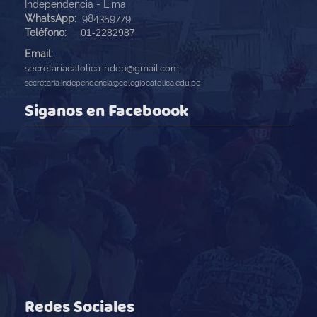
Independencia - Lima
WhatsApp:
984359779
Teléfono:
01-2282987
Email:
secretariacatolica.indep@gmail.com
secretaria.independencia@colegiocatolica.edu.pe
Siganos en Faceboook
Redes Sociales